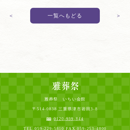
＜
一覧へもどる
＞
雅葬祭 いちい会館
〒514-0838 三重県津市岩田3-8
0120-939-844
TEL.
059-229-5810
FAX.059-253-4800